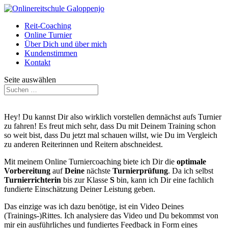
Reit-Coaching
Online Turnier
Über Dich und über mich
Kundenstimmen
Kontakt
Seite auswählen
Hey! Du kannst Dir also wirklich vorstellen demnächst aufs Turnier
zu fahren! Es freut mich sehr, dass Du mit Deinem Training schon
so weit bist, dass Du jetzt mal schauen willst, wie Du im Vergleich
zu anderen Reiterinnen und Reitern abschneidest.
Mit meinem Online Turniercoaching biete ich Dir die
optimale
Vorbereitung
auf
Deine
nächste
Turnierprüfung
. Da ich selbst
Turnierrichterin
bis zur Klasse
S
bin, kann ich Dir eine fachlich
fundierte Einschätzung Deiner Leistung geben.
Das einzige was ich dazu benötige, ist ein Video Deines
(Trainings-)Rittes. Ich analysiere das Video und Du bekommst von
mir ein ausführliches und fundiertes Feedback in Form eines