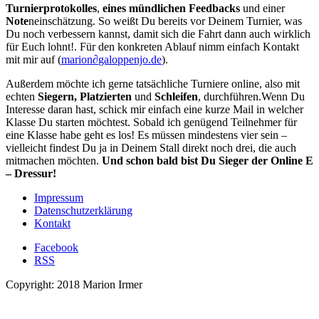
Turnierprotokolles
,
eines mündlichen Feedbacks
und einer
Note
neinschätzung. So weißt Du bereits vor Deinem Turnier, was
Du noch verbessern kannst, damit sich die Fahrt dann auch wirklich
für Euch lohnt!. Für den konkreten Ablauf nimm einfach Kontakt
mit mir auf (
marion
∂
galoppenjo.de
).
Außerdem möchte ich gerne tatsächliche Turniere online, also mit
echten
Siegern, Platzierten
und
Schleifen
, durchführen.Wenn Du
Interesse daran hast, schick mir einfach eine kurze Mail in welcher
Klasse Du starten möchtest. Sobald ich genügend Teilnehmer für
eine Klasse habe geht es los! Es müssen mindestens vier sein –
vielleicht findest Du ja in Deinem Stall direkt noch drei, die auch
mitmachen möchten.
Und schon bald bist Du Sieger der Online E
– Dressur!
Impressum
Datenschutzerklärung
Kontakt
Facebook
RSS
Copyright: 2018 Marion Irmer